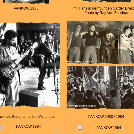
PANKOW 1983
(mit Fans in der "Jungen Garde" Dres
Photo by Ray Van Zeschau
äcki als Gastgitarrist bei Mona Lise
PANKOW 1983 / 1984